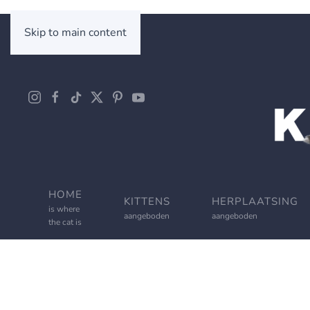
Skip to main content
HOME
KITTENS
HERPLAATSING
is where
aangeboden
aangeboden
the cat is