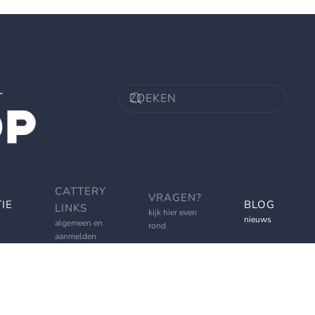
CATTERY
VRAGEN?
IE
BLOG
LINKS
kijk hier even
nieuws
algemeen en
rond
aanmelden