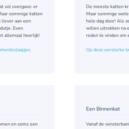
t vol overgave: er
De meeste katten kr
 Maar sommige katten
Maar sommige weten 
n liever aan een
hele dag door! Als ze
 dutje. Even
willen uitrekken na e
 allemaal heerlijk!
reden te vinden om 
onheidsslaapjes
Op deze oersterke kr
Een Binnenkat
limmen en soms een
Vanaf de vensterbank