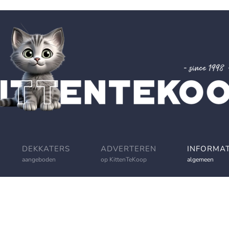
DEKKATERS
ADVERTEREN
INFORMAT
aangeboden
op KittenTeKoop
algemeen