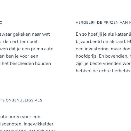
TO
VERGELIJK DE PRIJZEN VAN
liswaar gekeken naar wat
En zo hoef jij je als katten
worden echter nooit
bijvoorbeeld de afstand. M
uwen dat je een prima auto
een investering, maar door
ien ben je voor een
hoofdprijs. En bovendien, h
unt het bescheiden houden
zijn, je beste vrienden w
hebben de echte liefhebbe
ETS ONBENULLIGS ALS
auto huren voor een
huisgenoten. Ingewikkelder