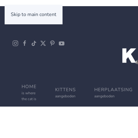
Skip to main content
HOME
KITTENS
HERPLAATSING
is where
aangeboden
aangeboden
the cat is