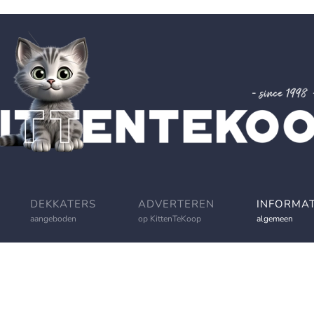
DEKKATERS
ADVERTEREN
INFORMAT
aangeboden
op KittenTeKoop
algemeen