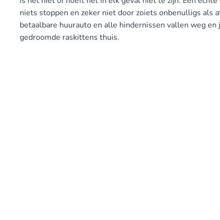
is het niet of hoeft het in elk geval niet te zijn. Een echt
niets stoppen en zeker niet door zoiets onbenulligs als a
betaalbare huurauto en alle hindernissen vallen weg en j
gedroomde raskittens thuis.