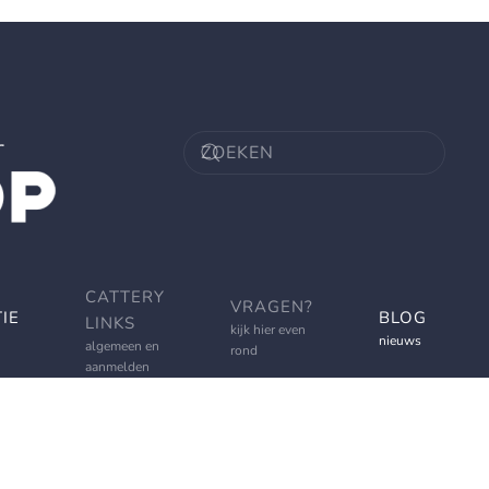
CATTERY
VRAGEN?
IE
BLOG
LINKS
kijk hier even
nieuws
algemeen en
rond
aanmelden