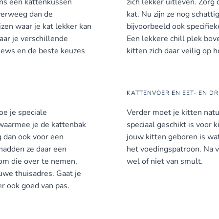
ns een kattenkussen
zich lekker uitleven. Zorg
verweeg dan de
kat. Nu zijn ze nog schatti
zen waar je kat lekker kan
bijvoorbeeld ook specifie
ar je verschillende
Een lekkere chill plek bo
views en de beste keuzes
kitten zich daar veilig op
KATTENVOER EN EET- EN D
oe je speciale
Verder moet je kitten natu
s waarmee je de kattenbak
speciaal geschikt is voor 
g dan ook voor een
jouw kitten geboren is wat
n hadden ze daar een
het voedingspatroon. Na ve
 om die over te nemen,
wel of niet van smult.
euwe thuisadres. Gaat je
r ook goed van pas.