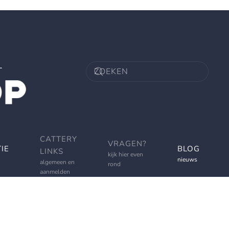
CATTERY
VRAGEN?
IE
BLOG
LINKS
kijk hier even
nieuws
algemeen en
rond
aanmelden