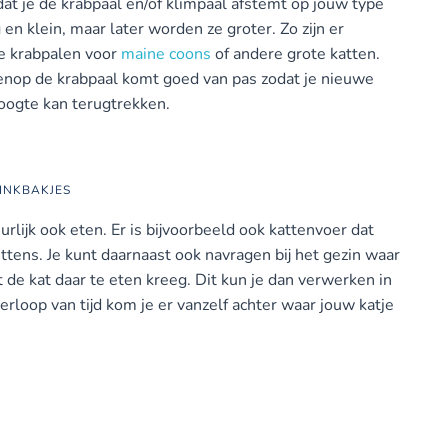
 dat je de krabpaal en/of klimpaal afstemt op jouw type
g en klein, maar later worden ze groter. Zo zijn er
ke krabpalen voor
maine coons
of andere grote katten.
venop de krabpaal komt goed van pas zodat je nieuwe
 hoogte kan terugtrekken.
RINKBAKJES
urlijk ook eten. Er is bijvoorbeeld ook kattenvoer dat
kittens. Je kunt daarnaast ook navragen bij het gezin waar
 de kat daar te eten kreeg. Dit kun je dan verwerken in
rloop van tijd kom je er vanzelf achter waar jouw katje