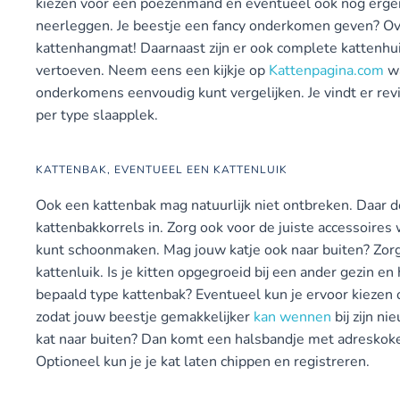
kiezen voor een poezenmand en eventueel ook nog erge
neerleggen. Je beestje een fancy onderkomen geven? O
kattenhangmat! Daarnaast zijn er ook complete kattenhui
vertoeven. Neem eens een kijkje op
Kattenpagina.com
wa
onderkomens eenvoudig kunt vergelijken. Je vindt er re
per type slaapplek.
KATTENBAK, EVENTUEEL EEN KATTENLUIK
Ook een kattenbak mag natuurlijk niet ontbreken. Daar d
kattenbakkorrels in. Zorg ook voor de juiste accessoire
kunt schoonmaken. Mag jouw katje ook naar buiten? Zor
kattenluik. Is je kitten opgegroeid bij een ander gezin e
bepaald type kattenbak? Eventueel kun je ervoor kiezen
zodat jouw beestje gemakkelijker
kan wennen
bij zijn ni
kat naar buiten? Dan komt een halsbandje met adreskoke
Optioneel kun je je kat laten chippen en registreren.