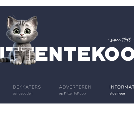
DEKKATERS
ADVERTEREN
INFORMAT
aangeboden
op KittenTeKoop
algemeen