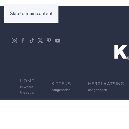
Skip to main content
HOME
KITTENS
HERPLAATSING
is where
aangeboden
aangeboden
the cat is