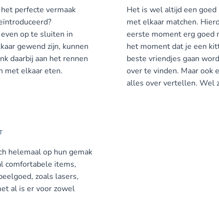
r het perfecte vermaak
Het is wel altijd een goe
geïntroduceerd?
met elkaar matchen. Hierdo
even op te sluiten in
eerste moment erg goed me
lkaar gewend zijn, kunnen
het moment dat je een kitt
k daarbij aan het rennen
beste vriendjes gaan word
n met elkaar eten.
over te vinden. Maar ook 
alles over vertellen. Wel z
T
 zich helemaal op hun gemak
tal comfortabele items,
peelgoed, zoals lasers,
et al is er voor zowel