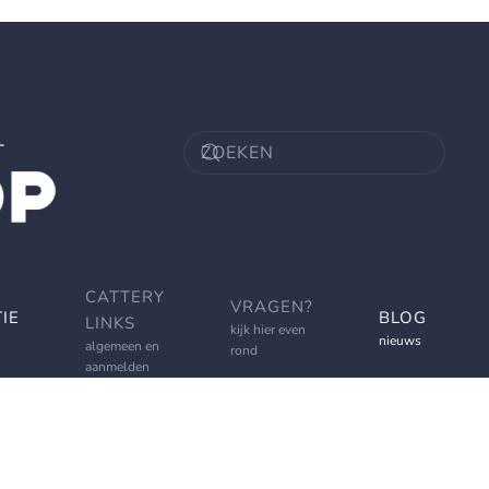
CATTERY
VRAGEN?
IE
BLOG
LINKS
kijk hier even
nieuws
algemeen en
rond
aanmelden