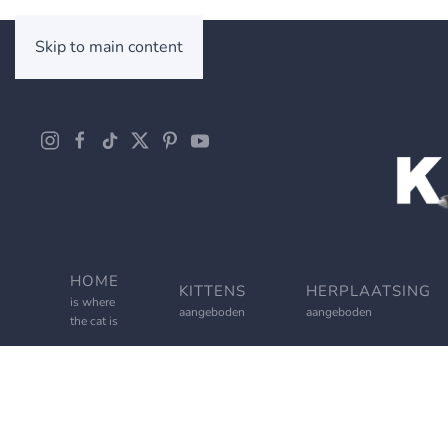
Skip to main content
HOME
KITTENS
HERPLAATSING
is where
aangeboden
aangeboden
the cat is