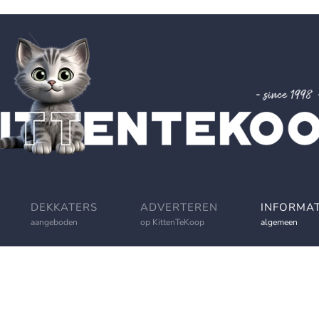
DEKKATERS
ADVERTEREN
INFORMAT
aangeboden
op KittenTeKoop
algemeen