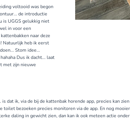
leiding voltooid was begon
ntuur... de introductie
u is UGGS gelukkig niet
 wel in voor een
n kattenbakken naar deze
Natuurlijk heb ik eerst
doen... Stom idee...
! hahaha Dus ik dacht... laat
st met zijn nieuwe
s dat ik, via de bij de kattenbak horende app, precies kan zie
e toilet bezoeken precies monitoren via de app. En nog mooier
sterke daling in gewicht zien, dan kan ik ook meteen actie ond