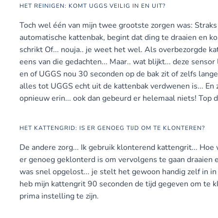
HET REINIGEN: KOMT UGGS VEILIG IN EN UIT?
Toch wel één van mijn twee grootste zorgen was: Straks
automatische kattenbak, begint dat ding te draaien en kom
schrikt Of... nouja.. je weet het wel. Als overbezorgde 
eens van die gedachten... Maar.. wat blijkt... deze sensor
en of UGGS nou 30 seconden op de bak zit of zelfs langer
alles tot UGGS echt uit de kattenbak verdwenen is... En 
opnieuw erin... ook dan gebeurd er helemaal niets! Top d
HET KATTENGRID: IS ER GENOEG TIJD OM TE KLONTEREN?
De andere zorg... Ik gebruik klonterend kattengrit... Ho
er genoeg geklonterd is om vervolgens te gaan draaien e
was snel opgelost... je stelt het gewoon handig zelf in in
heb mijn kattengrit 90 seconden de tijd gegeven om te kl
prima instelling te zijn.