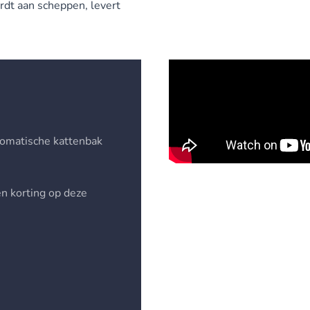
rdt aan scheppen, levert
tomatische kattenbak
en korting op deze