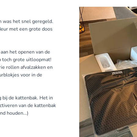
n was het snel geregeld.
deur met een grote doos
n aan het openen van de
n toch grote uitloopmat!
e rollen afvalzakken en
urblokjes voor in de
 bij de kattenbak. Het in
activeren van de kattenbak
nd houden...)