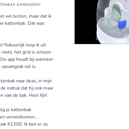
ATTENBAK AANRADEN?
 wil testen, maar dat ik
che kattenbak. Dat was
! Natuurlijk loop ik uit
niets, het grid is schoon
! De app houdt bij wanneer
 opvangzak vol is.
tenbak naar deze, in mijn
de indruk dat hij ook maar
 van de bak. Heel fijn!
tig je kattenbak
gen verwelkomen...
ak K1200. Ik ben er zo