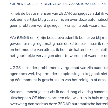
KUNNEN UGGS EN IK DEZE ZEDAR K1200 AUTOMATISCHE K
Ik heb de beste mensen van ZEDAR aangegeven dat ik wel
ook een eerlijke blog zou schrijven over deze automatis
geen probleem werd gezegd... ik snap nu ook waarom...
We (UGGS en ik) zijn beide tevreden! Ik ben er zo blij mee
gewoonte nog regelmatig naar de kattenbak, maar ik ruik 
en het mooiste van alles... ik hoor de kattenbak ook niet
het geurblokje vervangen dient te worden of wanneer de
UGGS is zonder problemen overgestapt van zijn oude kat
ogen toch wel, hypermoderne oplossing. Ik krijg ook niet 
op één moment is geschrokken van het reinigen of draaien
Kortom... mocht je, net als ik deed, nog elke dag handma
uitscheppen OF binnenkort een nieuw kitten in huis mo
overweeg dan serieus deze ZEDAR automatische kattenb