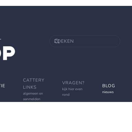
CATTERY
VRAGEN?
IE
BLOG
LINKS
kijk hier even
nieuws
algemeen en
rond
aanmelden