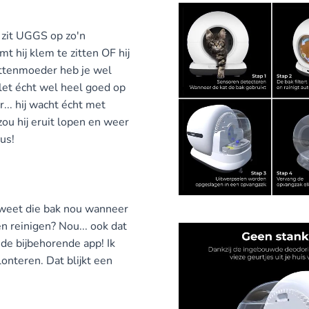
 zit UGGS op zo'n
t hij klem te zitten OF hij
kattenmoeder heb je wel
 let écht wel heel goed op
... hij wacht écht met
zou hij eruit lopen en weer
us!
e weet die bak nou wanneer
n reinigen? Nou... ook dat
 de bijbehorende app! Ik
onteren. Dat blijkt een