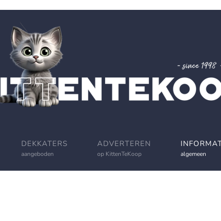
DEKKATERS
ADVERTEREN
INFORMAT
aangeboden
op KittenTeKoop
algemeen