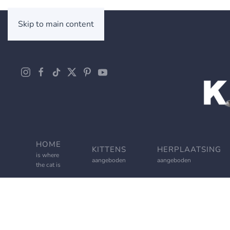
Skip to main content
HOME
KITTENS
HERPLAATSING
is where
aangeboden
aangeboden
the cat is