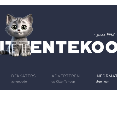
DEKKATERS
ADVERTEREN
INFORMAT
aangeboden
op KittenTeKoop
algemeen