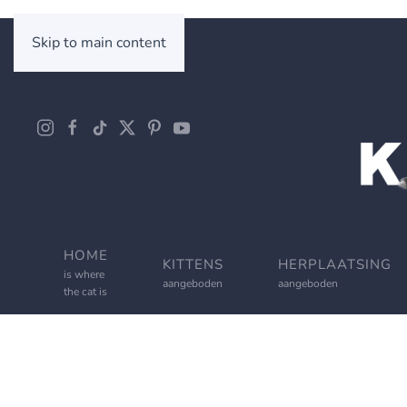
Skip to main content
HOME
KITTENS
HERPLAATSING
is where
aangeboden
aangeboden
the cat is