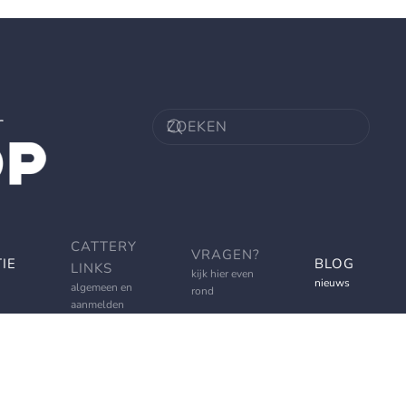
CATTERY
VRAGEN?
IE
BLOG
LINKS
kijk hier even
nieuws
algemeen en
rond
aanmelden