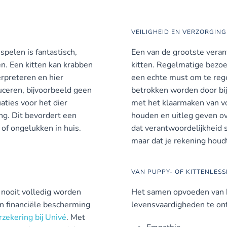
VEILIGHEID EN VERZORGING
pelen is fantastisch,
Een van de grootste veran
n. Een kitten kan krabben
kitten. Regelmatige bezoek
erpreteren en hier
een echte must om te rege
ceren, bijvoorbeeld geen
betrokken worden door bij
aties voor het dier
met het klaarmaken van voe
ng. Dit bevordert een
houden en uitleg geven ov
of ongelukken in huis.
dat verantwoordelijkheid s
maar dat je rekening houd
VAN PUPPY- OF KITTENLES
 nooit volledig worden
Het samen opvoeden van k
n financiële bescherming
levensvaardigheden te ont
rzekering bij Univé
. Met