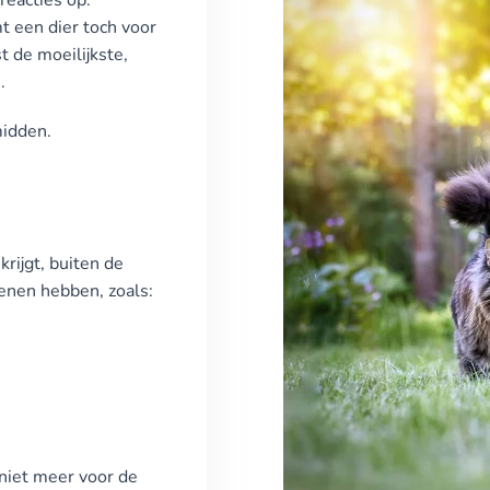
reacties op.
mt een dier toch voor
t de moeilijkste,
.
midden.
rijgt, buiten de
denen hebben, zoals:
) niet meer voor de