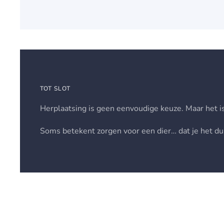
TOT SLOT
Herplaatsing is geen eenvoudige keuze. Maar het is
Soms betekent zorgen voor een dier… dat je het durf