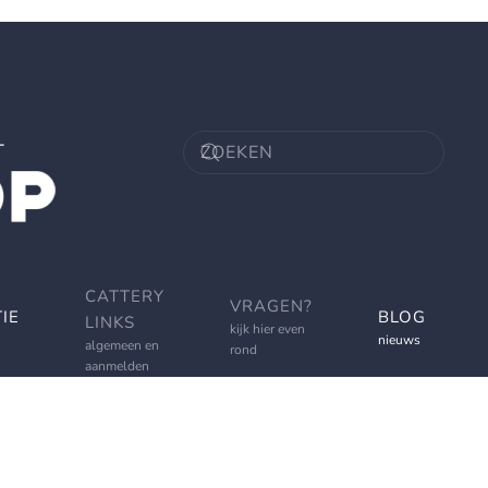
CATTERY
VRAGEN?
IE
BLOG
LINKS
kijk hier even
nieuws
algemeen en
rond
aanmelden