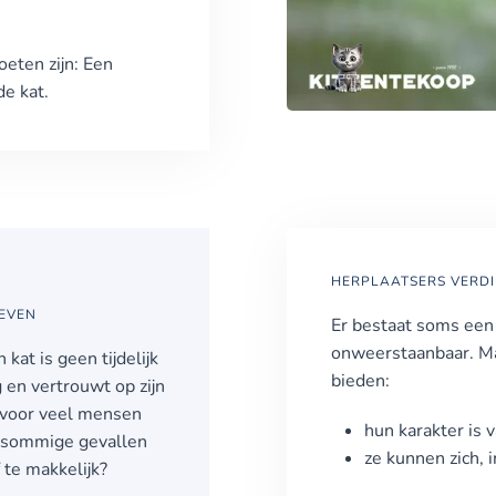
oeten zijn: Een
de kat.
HERPLAATSERS VERDI
LEVEN
Er bestaat soms een v
onweerstaanbaar. Ma
kat is geen tijdelijk
bieden:
 en vertrouwt op zijn
g voor veel mensen
hun karakter is v
 In sommige gevallen
ze
kunnen zich, 
 te makkelijk?