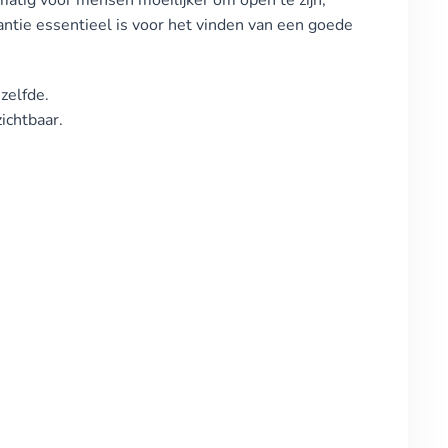
atig voor mensen moeilijker om open te zijn,
rantie essentieel is voor het vinden van een goede
zelfde.
zichtbaar.