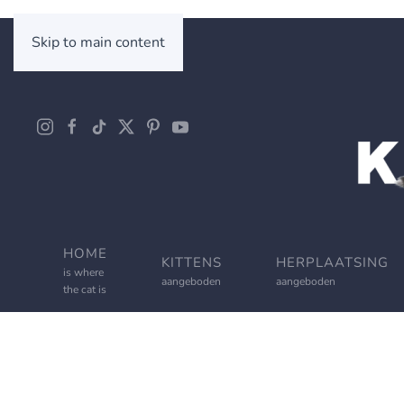
Skip to main content
HOME
KITTENS
HERPLAATSING
is where
aangeboden
aangeboden
the cat is