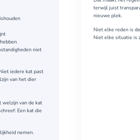
Dat maakt het regelm
terwijl juist transpa
nieuwe plek.
huishouden
Niet elke reden is de
jnt
Niet elke situatie is 
e hebben
omstandigheden niet
iet iedere kat past
zijn van het dier
t welzijn van de kat
chreef: Een kat die
lijkheid nemen.