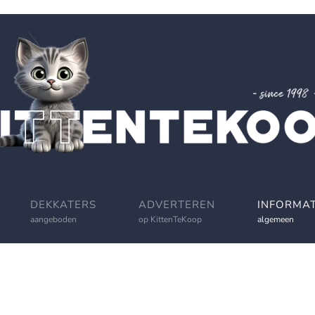
DEKKATERS
ADVERTEREN
INFORMAT
aangeboden
op KittenTeKoop
algemeen