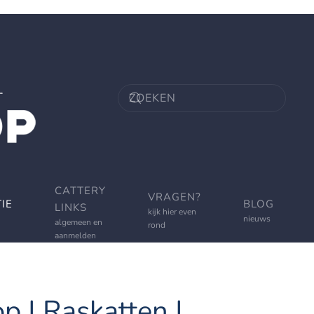
CATTERY
VRAGEN?
IE
BLOG
LINKS
kijk hier even
nieuws
algemeen en
rond
aanmelden
p | Raskatten |