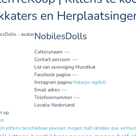
kkaters en Herplaatsinge
NobilesDolls
Catterynaam
---
Contact persoon
---
Lid van vereniging
Mundikat
Facebook pagina
---
Instagram pagina
Natasja ragdoll
Email adres
---
Telefoonnummer
---
Locatie
Nederland
n op
st