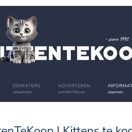
DEKKATERS
ADVERTEREN
INFORMAT
aangeboden
op KittenTeKoop
algemeen
tenTeKoop | Kittens te koo