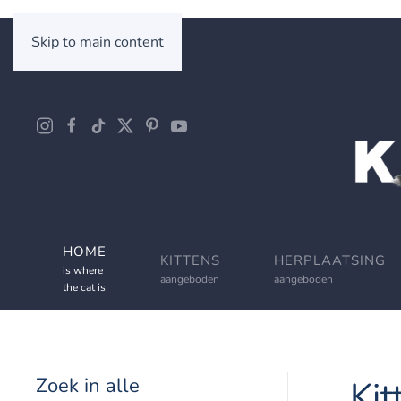
Skip to main content
HOME
KITTENS
HERPLAATSING
is where
aangeboden
aangeboden
the cat is
Zoek in alle
Kit