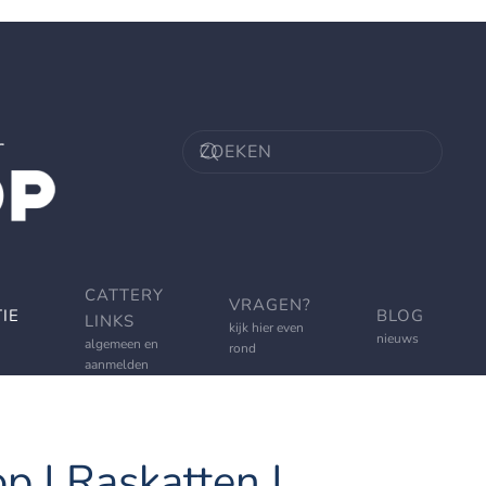
CATTERY
VRAGEN?
IE
BLOG
LINKS
kijk hier even
nieuws
algemeen en
rond
aanmelden
p | Raskatten |