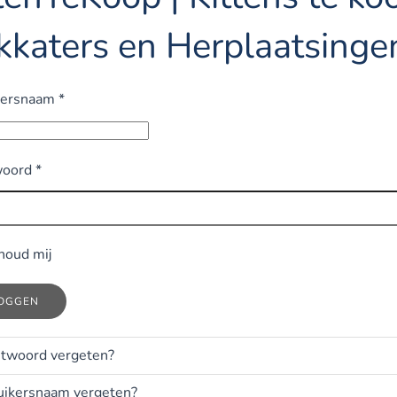
kkaters en Herplaatsinge
kersnaam
*
oord
*
houd mij
LOGGEN
twoord vergeten?
uikersnaam vergeten?