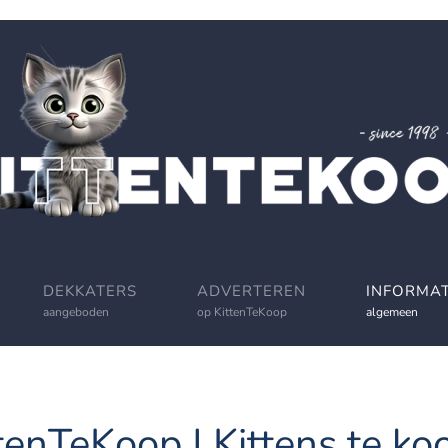
DEKKATERS
ADVERTEREN
INFORMAT
aangeboden
op KittenTeKoop
algemeen
tenTeKoop | Kittens te koo