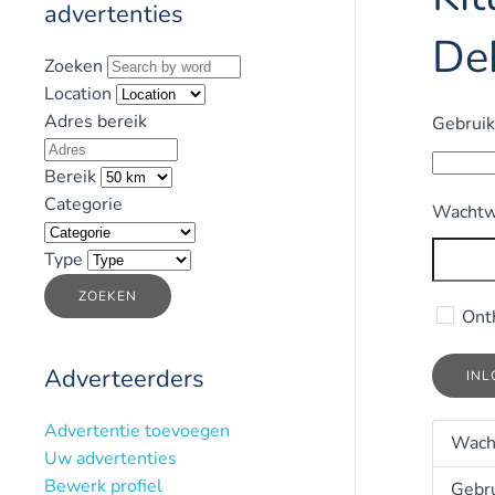
advertenties
De
Zoeken
Location
Adres bereik
Gebrui
Bereik
Categorie
Wachtw
Type
ZOEKEN
Ont
Adverteerders
IN
Advertentie toevoegen
Wach
Uw advertenties
Bewerk profiel
Gebr