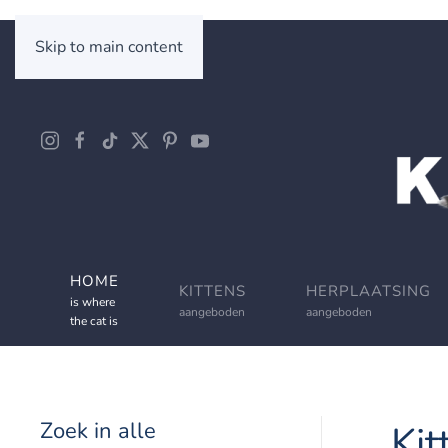
Skip to main content
HOME
KITTENS
HERPLAATSING
is where
aangeboden
aangeboden
the cat is
Zoek in alle
Kit