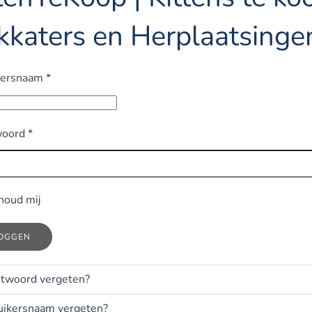
kkaters en Herplaatsinge
kersnaam
*
oord
*
houd mij
LOGGEN
twoord vergeten?
uikersnaam vergeten?