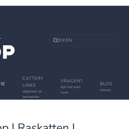
CATTERY
VRAGEN?
IE
BLOG
LINKS
kijk hier even
nieuws
algemeen en
rond
aanmelden
p | Raskatten |