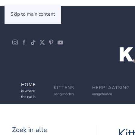
Skip to main content
HOME
KITTENS
HERPLAATSING
is where
aangeboden
aangeboden
the cat is
Zoek in alle
Kit