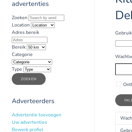
advertenties
De
Zoeken
Location
Adres bereik
Gebrui
Bereik
Categorie
Wachtw
Type
ZOEKEN
Ont
Adverteerders
IN
Advertentie toevoegen
Wach
Uw advertenties
Bewerk profiel
Gebr