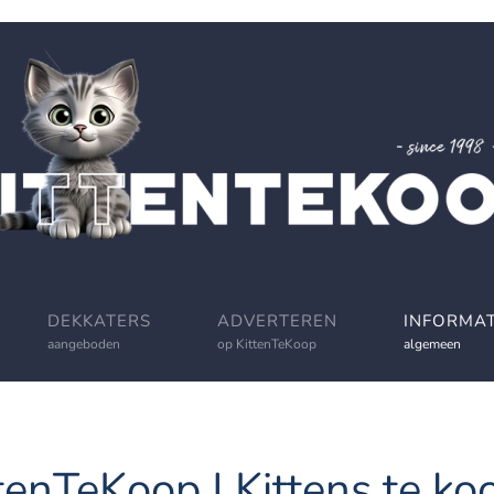
DEKKATERS
ADVERTEREN
INFORMAT
aangeboden
op KittenTeKoop
algemeen
tenTeKoop | Kittens te koo