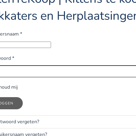
kkaters en Herplaatsinge
kersnaam
*
oord
*
houd mij
LOGGEN
twoord vergeten?
uikersnaam vergeten?