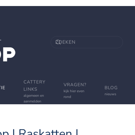
CATTERY
VRAGEN?
IE
BLOG
LINKS
kijk hier even
nieuws
algemeen en
rond
aanmelden
p | Raskatten |