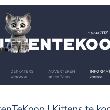
DEKKATERS
ADVERTEREN
INFORMAT
aangeboden
op KittenTeKoop
algemeen
tenTeKoop | Kittens te koo