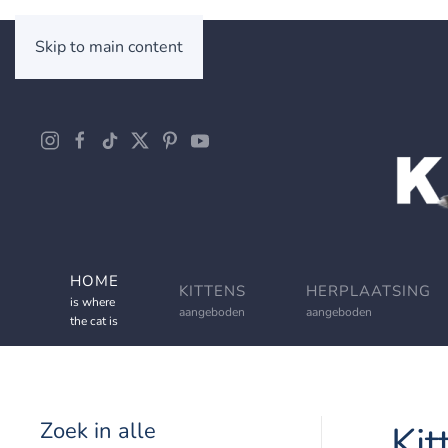
Skip to main content
HOME
KITTENS
HERPLAATSING
is where
aangeboden
aangeboden
the cat is
Zoek in alle
Kit