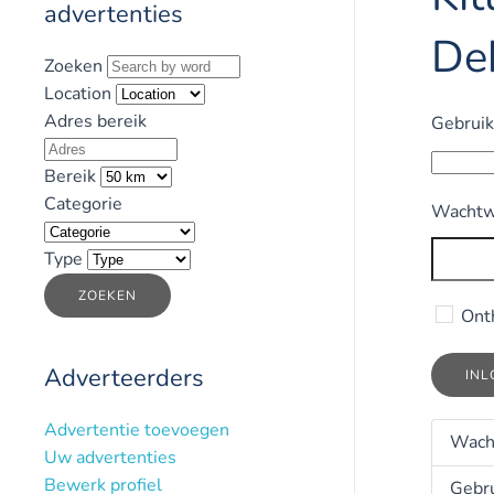
advertenties
De
Zoeken
Location
Adres bereik
Gebrui
Bereik
Categorie
Wachtw
Type
ZOEKEN
Ont
Adverteerders
IN
Advertentie toevoegen
Wach
Uw advertenties
Bewerk profiel
Gebr