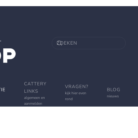
CATTERY
VRAGEN?
IE
BLOG
LINKS
kijk hier even
nieuws
algemeen en
rond
aanmelden