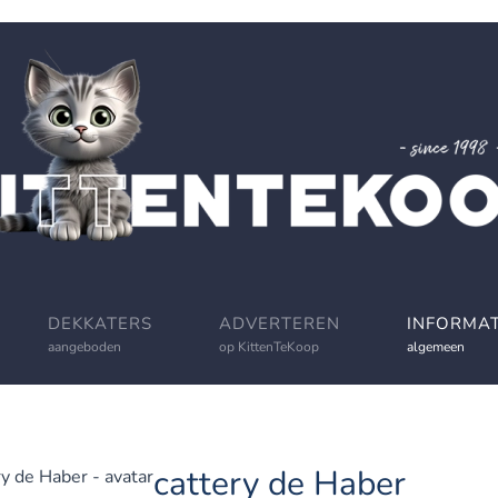
DEKKATERS
ADVERTEREN
INFORMAT
aangeboden
op KittenTeKoop
algemeen
cattery de Haber