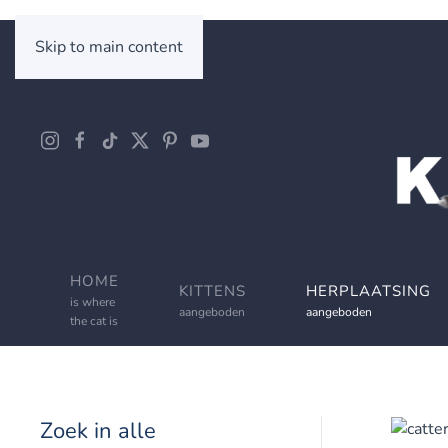
Skip to main content
HOME
KITTENS
HERPLAATSING
is where
aangeboden
aangeboden
the cat is
Zoek in alle