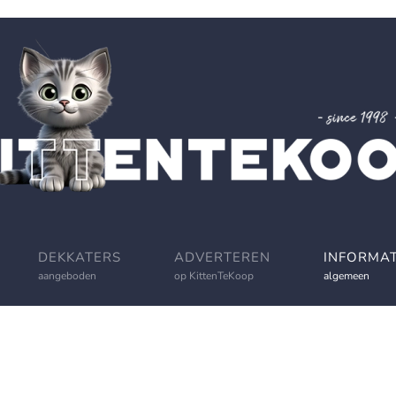
DEKKATERS
ADVERTEREN
INFORMAT
aangeboden
op KittenTeKoop
algemeen