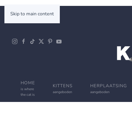
Skip to main content
HOME
KITTENS
HERPLAATSING
is where
aangeboden
aangeboden
the cat is