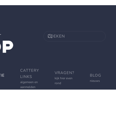
CATTERY
VRAGEN?
IE
BLOG
LINKS
kijk hier even
nieuws
algemeen en
rond
aanmelden