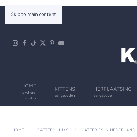
Skip to main content
HOME
KITTENS
HERPLAATSING
is where
aangeboden
aangeboden
the cat is
HOME
CATTERY LINKS
CATTERIES IN NEDERLAND