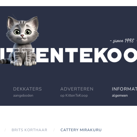
DEKKATERS
ADVERTEREN
INFORMAT
aangeboden
op KittenTeKoop
algemeen
BRITS KORTHAAR
CATTERY MIRAKURU