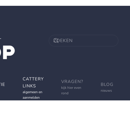
CATTERY
VRAGEN?
IE
BLOG
LINKS
kijk hier even
nieuws
algemeen en
rond
aanmelden