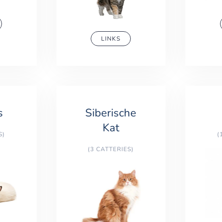
LINKS
s
Siberische
Kat
S)
(
(3 CATTERIES)