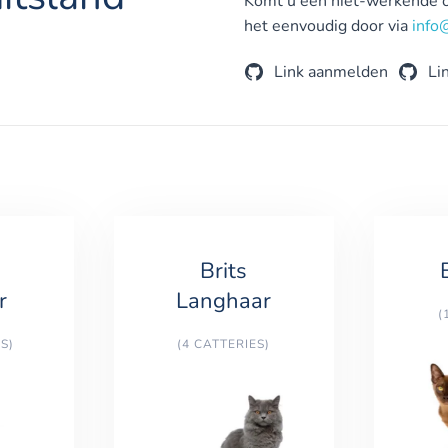
Komt u een niet-werkende of
het eenvoudig door via
info
Link aanmelden
Li
Brits
r
Langhaar
(
S)
(4 CATTERIES)