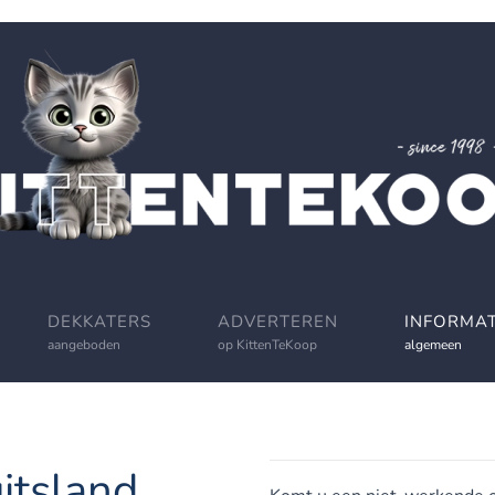
DEKKATERS
ADVERTEREN
INFORMAT
aangeboden
op KittenTeKoop
algemeen
uitsland