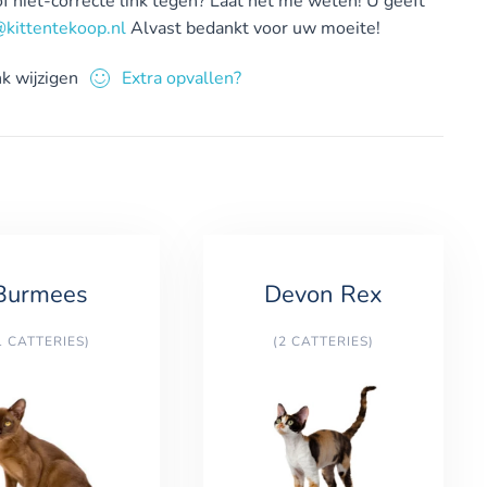
 niet-correcte link tegen?
Laat het me weten! U geeft
@kittentekoop.nl
Alvast bedankt voor uw moeite!
nk wijzigen
Extra opvallen?
Burmees
Devon Rex
1 CATTERIES)
(2 CATTERIES)