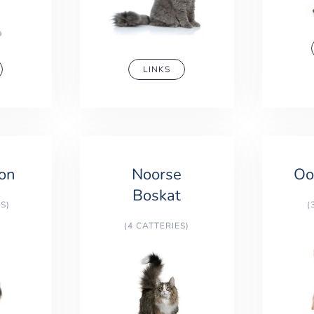
LINKS
on
Noorse
Oo
Boskat
S)
(
(4 CATTERIES)