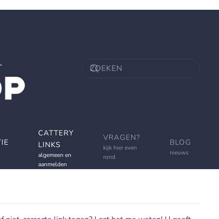
CATTERY
VRAGEN?
IE
BLOG
LINKS
kijk hier even
nieuws
algemeen en
rond
aanmelden