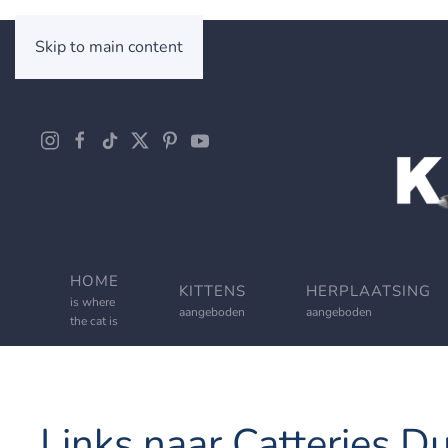
Skip to main content
HOME
KITTENS
HERPLAATSING
is where
aangeboden
aangeboden
the cat is
Links naar Catteries D