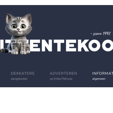
DEKKATERS
ADVERTEREN
INFORMAT
aangeboden
op KittenTeKoop
algemeen