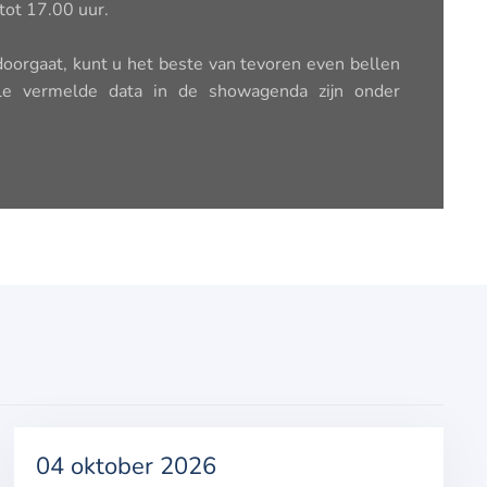
tot 17.00 uur.
 doorgaat, kunt u het beste van tevoren even bellen
lle vermelde data in de showagenda zijn onder
04 oktober 2026