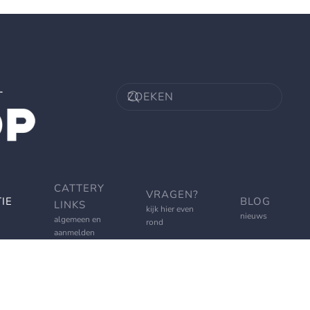
CATTERY
VRAGEN?
IE
BLOG
LINKS
kijk hier even
nieuws
algemeen en
rond
aanmelden