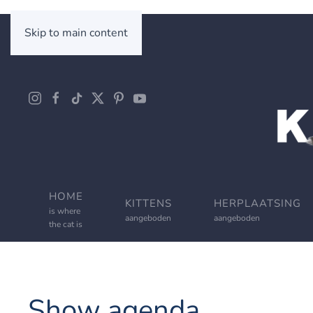
Skip to main content
HOME
KITTENS
HERPLAATSING
is where
aangeboden
aangeboden
the cat is
Show agenda