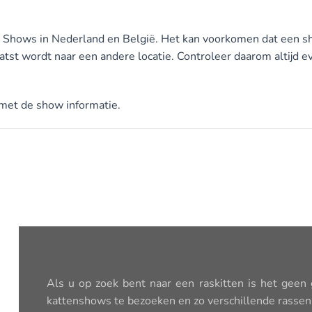
n Shows in Nederland en België.
Het kan voorkomen dat een sho
atst wordt naar een andere locatie.
Controleer daarom altijd e
met de show informatie.
Als u op zoek bent naar een raskitten is het geen
kattenshows te bezoeken en zo verschillende rassen 