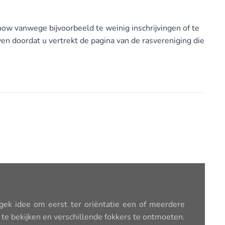
w vanwege bijvoorbeeld te weinig inschrijvingen of te
ven doordat u vertrekt de pagina van de rasvereniging die
 gek idee om eerst ter oriëntatie een of meerdere
te bekijken en verschillende fokkers te ontmoeten.