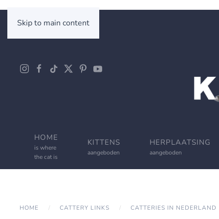
Skip to main content
HOME
KITTENS
HERPLAATSING
is where
aangeboden
aangeboden
the cat is
HOME
CATTERY LINKS
CATTERIES IN NEDERLAND