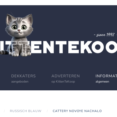
DEKKATERS
ADVERTEREN
INFORMAT
aangeboden
op KittenTeKoop
algemeen
RUSSISCH BLAUW
CATTERY NOVOYE NACHALO