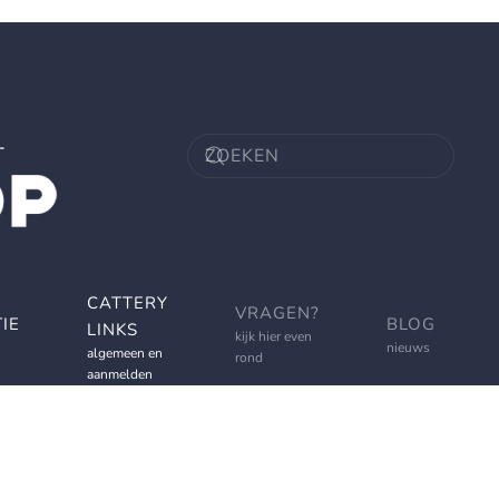
CATTERY
VRAGEN?
IE
BLOG
LINKS
kijk hier even
nieuws
algemeen en
rond
aanmelden