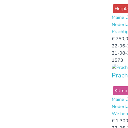
Herpla
Maine 
Nederl
Prachti
€
750,
22-06-
21-08-
1573
Prach
Kitten
Maine 
Nederl
We hebb
€
1.300