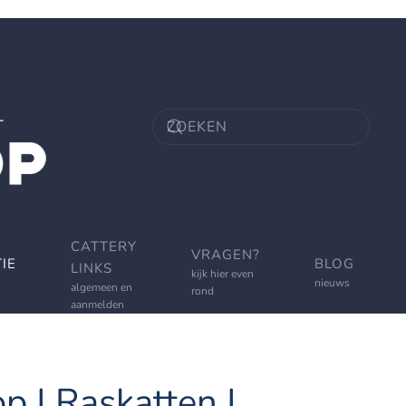
CATTERY
VRAGEN?
IE
BLOG
LINKS
kijk hier even
nieuws
algemeen en
rond
aanmelden
p | Raskatten |