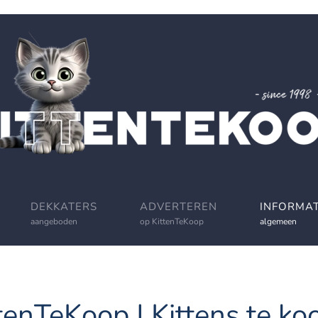
DEKKATERS
ADVERTEREN
INFORMAT
aangeboden
op KittenTeKoop
algemeen
tenTeKoop | Kittens te koo