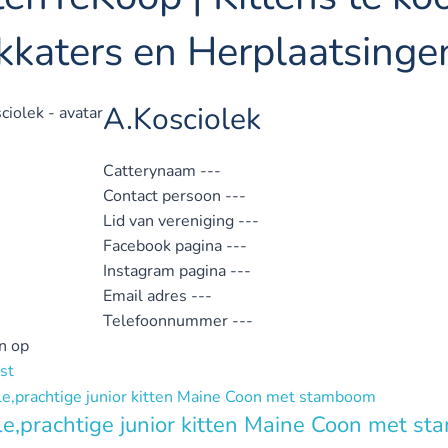
kkaters en Herplaatsinge
A.Kosciolek
Catterynaam
---
Contact persoon
---
Lid van vereniging
---
Facebook pagina
---
Instagram pagina
---
Email adres
---
Telefoonnummer
---
n op
st
le,prachtige junior kitten Maine Coon met s