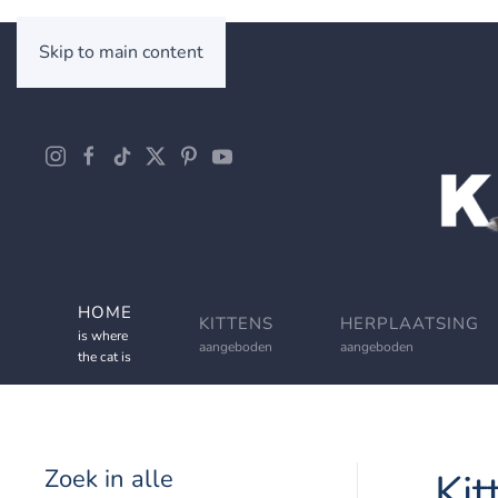
Skip to main content
HOME
KITTENS
HERPLAATSING
is where
aangeboden
aangeboden
the cat is
Zoek in alle
Kit