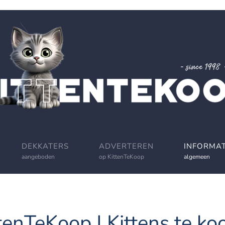
DEKKATERS
ADVERTEREN
INFORMAT
aangeboden
op KittenTeKoop
algemeen
tenTeKoop | Kittens te koo