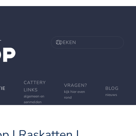
CATTERY
VRAGEN?
IE
BLOG
LINKS
kijk hier even
nieuws
algemeen en
rond
aanmelden
p | Raskatten |