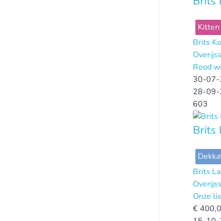
Brits
Kitten
Brits K
Overijs
Rood wi
30-07-
28-09-
603
Brits
Dekka
Brits L
Overijs
Onze li
€
400,