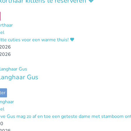
 korthaar kittens te reserveren 🧡
orthaar
sel
tte cuties voor een warme thuis! 🧡
2026
2026
 langhaar Gus
ter
anghaar
sel
eve Gus mag zo af en toe een geteste dame met stamboom on
00