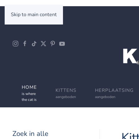
Skip to main content
HOME
KITTENS
HERPLAATSING
is where
aangeboden
aangeboden
the cat is
Zoek in alle
Kit