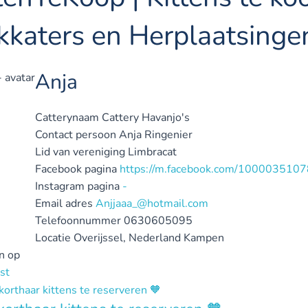
kkaters en Herplaatsinge
Anja
Catterynaam
Cattery Havanjo's
Contact persoon
Anja Ringenier
Lid van vereniging
Limbracat
Facebook pagina
https://m.facebook.com/100003510
Instagram pagina
-
Email adres
Anjjaaa_@hotmail.com
Telefoonnummer
0630605095
Locatie
Overijssel, Nederland
Kampen
n op
st