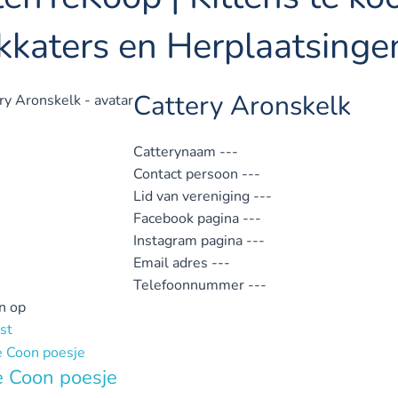
kkaters en Herplaatsinge
Cattery Aronskelk
Catterynaam
---
Contact persoon
---
Lid van vereniging
---
Facebook pagina
---
Instagram pagina
---
Email adres
---
Telefoonnummer
---
n op
st
 Coon poesje