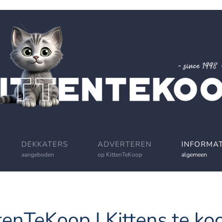
DEKKATERS
ADVERTEREN
INFORMAT
aangeboden
op KittenTeKoop
algemeen
tenTeKoop | Kittens te koo