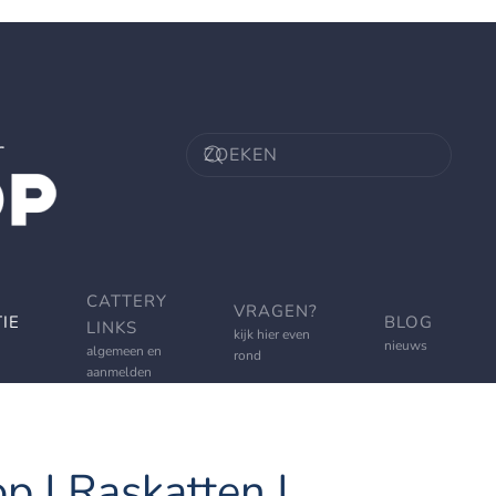
CATTERY
VRAGEN?
IE
BLOG
LINKS
kijk hier even
nieuws
algemeen en
rond
aanmelden
p | Raskatten |