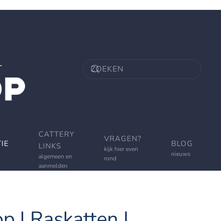
CATTERY
VRAGEN?
IE
BLOG
LINKS
kijk hier even
nieuws
algemeen en
rond
aanmelden
p | Raskatten |