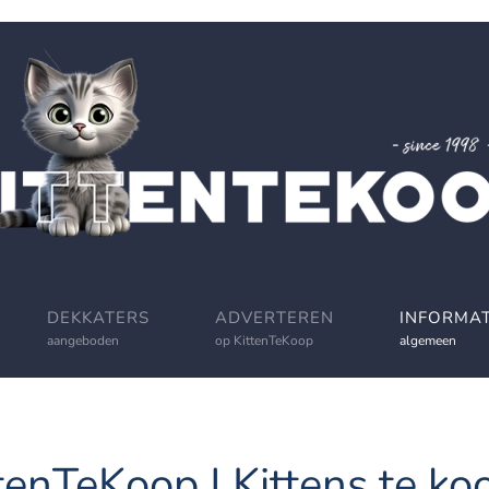
DEKKATERS
ADVERTEREN
INFORMAT
aangeboden
op KittenTeKoop
algemeen
tenTeKoop | Kittens te koo