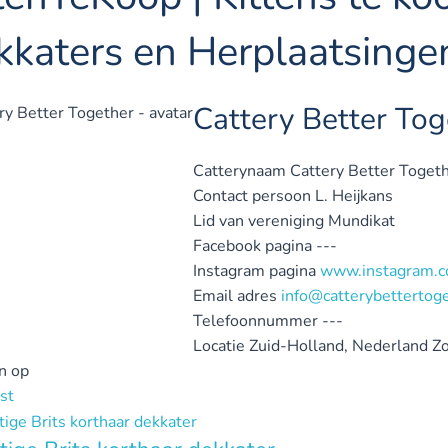
kkaters en Herplaatsinge
Cattery Better Tog
Catterynaam
Cattery Better Toget
Contact persoon
L. Heijkans
Lid van vereniging
Mundikat
Facebook pagina
---
Instagram pagina
www.instagram.co
Email adres
info@catterybettertoge
Telefoonnummer
---
Locatie
Zuid-Holland, Nederland
Z
n op
st