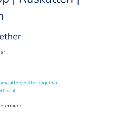
n
ether
her
m/cattery.better.together
ther.nl
oetermeer