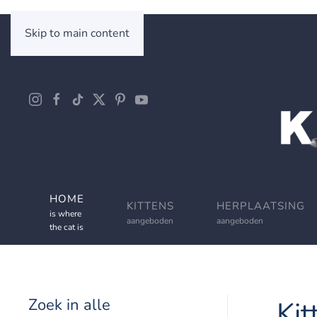
Skip to main content
HOME
KITTENS
HERPLAATSING
is where
aangeboden
aangeboden
the cat is
Zoek in alle
Kit