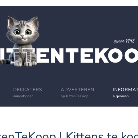
DEKKATERS
ADVERTEREN
INFORMAT
aangeboden
op KittenTeKoop
algemeen
tenTeKoop | Kittens te koo