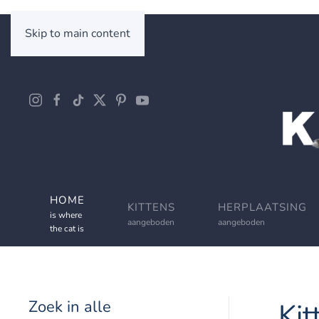
Skip to main content
HOME
KITTENS
HERPLAATSING
is where
aangeboden
aangeboden
the cat is
Zoek in alle
Kit