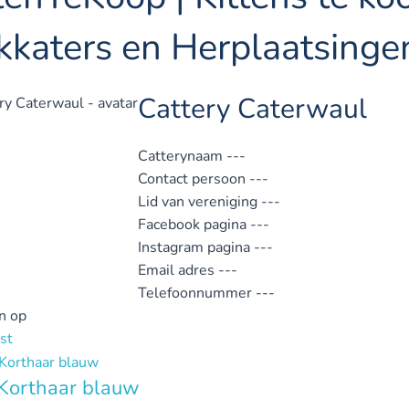
kkaters en Herplaatsinge
Cattery Caterwaul
Catterynaam
---
Contact persoon
---
Lid van vereniging
---
Facebook pagina
---
Instagram pagina
---
Email adres
---
Telefoonnummer
---
n op
st
 Korthaar blauw