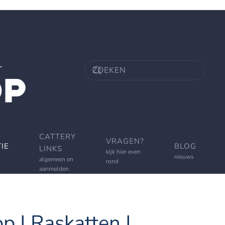
CATTERY
VRAGEN?
IE
BLOG
LINKS
kijk hier even
nieuws
algemeen en
rond
aanmelden
p | Raskatten |