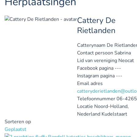
Herplaatsingen
Cattery De
Rietlanden
Catterynaam
De Rietlande
Contact persoon
Sabrina
Lid van vereniging
Neocat
Facebook pagina
---
Instagram pagina
---
Email adres
catteryderietlanden@outl
Telefoonnummer
06-426
Locatie
Noord-Holland,
Nederland
Kudelstaart
Sorteren op
Geplaatst