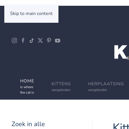
Skip to main content
HOME
KITTENS
HERPLAATSING
is where
aangeboden
aangeboden
the cat is
Zoek in alle
Kit