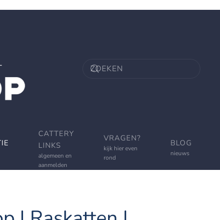
CATTERY
VRAGEN?
IE
BLOG
LINKS
kijk hier even
nieuws
algemeen en
rond
aanmelden
p | Raskatten |