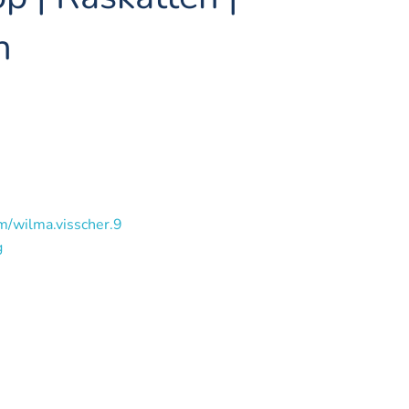
n
m/wilma.visscher.9
g