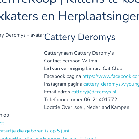
kkaters en Herplaatsinge
Cattery Deromys
Catterynaam
Cattery Deromy's
Contact persoon
Wilma
Lid van vereniging
Limbra Cat Club
Facebook pagina
https://www.facebook.co
Instagram pagina
cattery_deromys.w.youn
Email adres
cattery@deromys.nl
Telefoonnummer
06-21401772
Locatie
Overijssel, Nederland
Kampen
n op
st