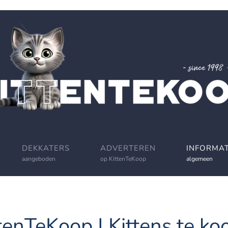
DEKKATERS
ADVERTEREN
INFORMAT
aangeboden
op KittenTeKoop
algemeen
tenTeKoop | Kittens te koo