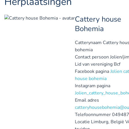
Herplaatsingen
Cattery house
Bohemia
Catterynaam
Cattery hou
bohemia
Contact persoon
Jolien/j
Lid van vereniging
Bcf
Facebook pagina
Jolien ca
house bohemia
Instagram pagina
Jolien_cattery_house_bo
Email adres
catteryhousebohemia@ou
Telefoonnummer
04948
Locatie
Limburg, België
V