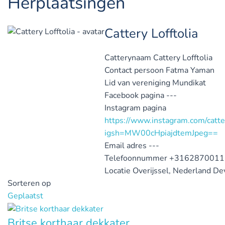
Herplaatsingen
Cattery Lofftolia
Catterynaam
Cattery Lofftolia
Contact persoon
Fatma Yaman
Lid van vereniging
Mundikat
Facebook pagina
---
Instagram pagina
https://www.instagram.com/catter
igsh=MW00cHpiajdtemJpeg==
Email adres
---
Telefoonnummer
+3162870011
Locatie
Overijssel, Nederland
De
Sorteren op
Geplaatst
Britse korthaar dekkater