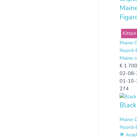
Maine
Figar
Kitten
Maine 
Noord-
Maine c
€
1.700
02-08-
01-10-
274
Black
Maine 
Noord-
🌟 Aras