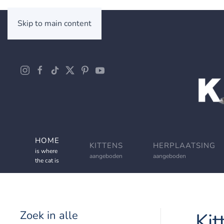
Skip to main content
HOME
KITTENS
HERPLAATSING
is where
aangeboden
aangeboden
the cat is
Zoek in alle
Kit