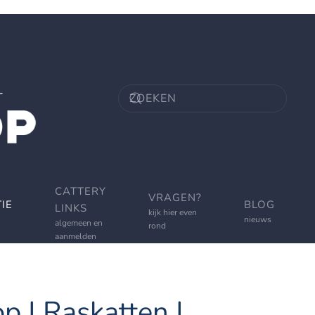
CATTERY
VRAGEN?
IE
BLOG
LINKS
kijk hier even
nieuws
algemeen en
rond
aanmelden
p | Raskatten |