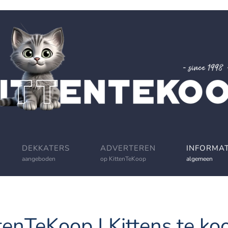
DEKKATERS
ADVERTEREN
INFORMAT
aangeboden
op KittenTeKoop
algemeen
tenTeKoop | Kittens te koo