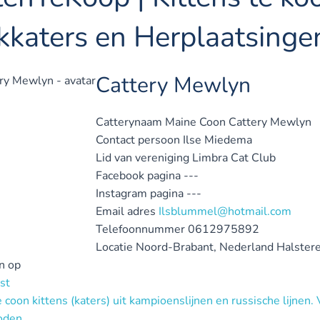
kkaters en Herplaatsinge
Cattery Mewlyn
Catterynaam
Maine Coon Cattery Mewlyn
Contact persoon
Ilse Miedema
Lid van vereniging
Limbra Cat Club
Facebook pagina
---
Instagram pagina
---
Email adres
Ilsblummel@hotmail.com
Telefoonnummer
0612975892
Locatie
Noord-Brabant, Nederland
Halster
n op
st