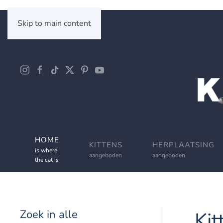
Skip to main content
HOME
KITTENS
HERPLAATSING
is where
aangeboden
aangeboden
the cat is
Zoek in alle
Kit