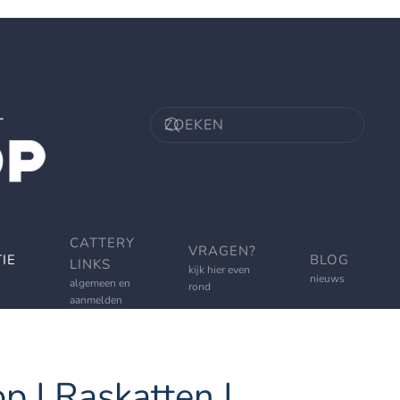
CATTERY
VRAGEN?
IE
BLOG
LINKS
kijk hier even
nieuws
algemeen en
rond
aanmelden
p | Raskatten |