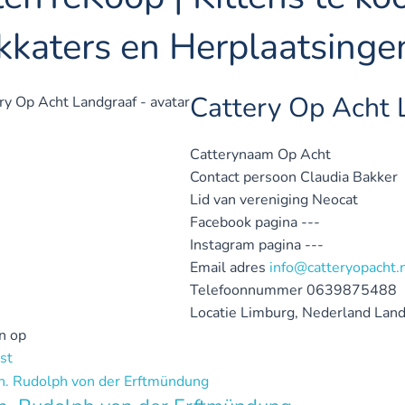
kkaters en Herplaatsinge
Cattery Op Acht 
Catterynaam
Op Acht
Contact persoon
Claudia Bakker
Lid van vereniging
Neocat
Facebook pagina
---
Instagram pagina
---
Email adres
info@catteryopacht.
Telefoonnummer
0639875488
Locatie
Limburg, Nederland
Land
n op
st