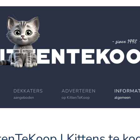
DEKKATERS
ADVERTEREN
INFORMAT
aangeboden
op KittenTeKoop
algemeen
tenTeKoop | Kittens te koo