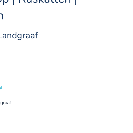
n
Landgraaf
nl
graaf