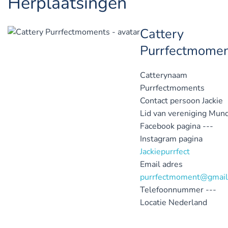
Herplaatsingen
Cattery
Purrfectmomen
Catterynaam
Purrfectmoments
Contact persoon
Jackie
Lid van vereniging
Mund
Facebook pagina
---
Instagram pagina
Jackiepurrfect
Email adres
purrfectmoment@gmail
Telefoonnummer
---
Locatie
Nederland