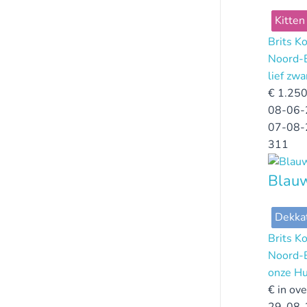
Kitten
Brits K
Noord-
lief zwa
€
1.250
08-06-
07-08-
311
Blauw
Dekka
Brits K
Noord-
onze Hu
€
in ov