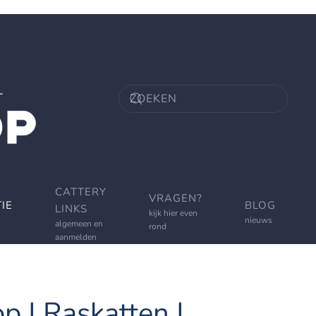
CATTERY
VRAGEN?
IE
BLOG
LINKS
kijk hier even
nieuws
algemeen en
rond
aanmelden
p | Raskatten |