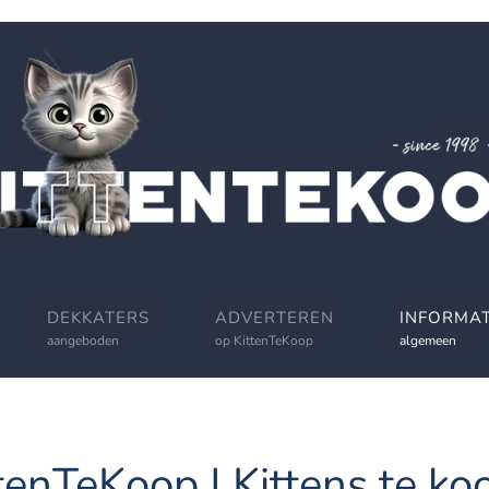
DEKKATERS
ADVERTEREN
INFORMAT
aangeboden
op KittenTeKoop
algemeen
tenTeKoop | Kittens te koo