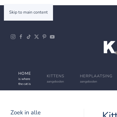
Skip to main content
HOME
KITTENS
HERPLAATSING
is where
aangeboden
aangeboden
the cat is
Zoek in alle
Kit