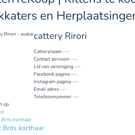
kkaters en Herplaatsinge
cattery Rirori
Catterynaam
---
Contact persoon
---
Lid van vereniging
---
Facebook pagina
---
Instagram pagina
---
Email adres
---
Telefoonnummer
---
n op
st
 Brits korthaar