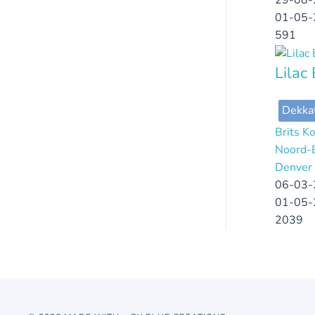
29-08-
01-05-
591
Lilac
Dekka
Brits K
Noord-
Denver i
06-03-
01-05-
2039