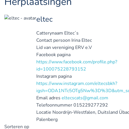
Herplaatsingen
eltec
Catterynaam
Eltec´s
Contact persoon
Irina Eltec
Lid van vereniging
ERV e.V
Facebook pagina
https://www.facebook.com/profile.php?
id=100075228793152
Instagram pagina
https://www.instagram.com/eltecsbkh?
igsh=ODA1NTc5OTg5Nw%3D%3D&utm_so
Email adres
eltecscats@gmail.com
Telefoonnummer
015229277292
Locatie
Noordrijn-Westfalen, Duitsland
Übac
Palenberg
Sorteren op