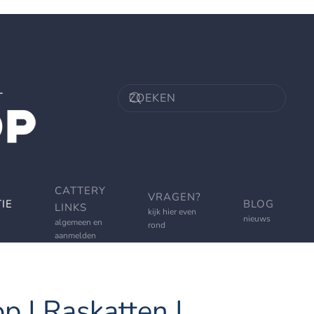
CATTERY
VRAGEN?
IE
BLOG
LINKS
kijk hier even
nieuws
algemeen en
rond
aanmelden
p | Raskatten |