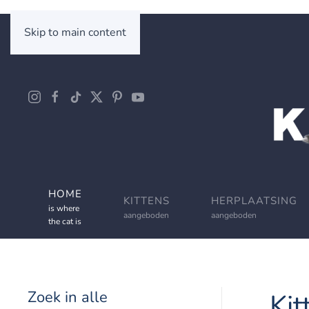
Skip to main content
HOME
KITTENS
HERPLAATSING
is where
aangeboden
aangeboden
the cat is
Zoek in alle
Kit