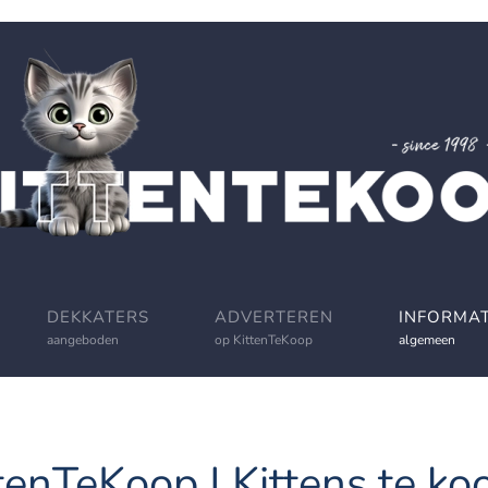
DEKKATERS
ADVERTEREN
INFORMAT
aangeboden
op KittenTeKoop
algemeen
tenTeKoop | Kittens te koo