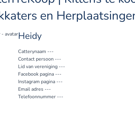
kkaters en Herplaatsinge
Heidy
Catterynaam
---
Contact persoon
---
Lid van vereniging
---
Facebook pagina
---
Instagram pagina
---
Email adres
---
Telefoonnummer
---