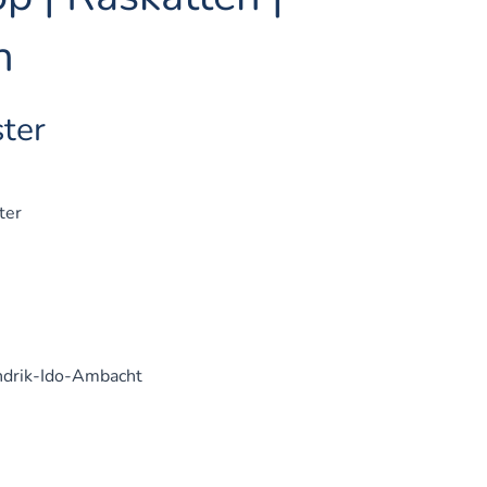
n
ster
ter
drik-Ido-Ambacht