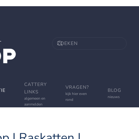
CATTERY
VRAGEN?
IE
BLOG
LINKS
kijk hier even
nieuws
algemeen en
rond
aanmelden
p | Raskatten |