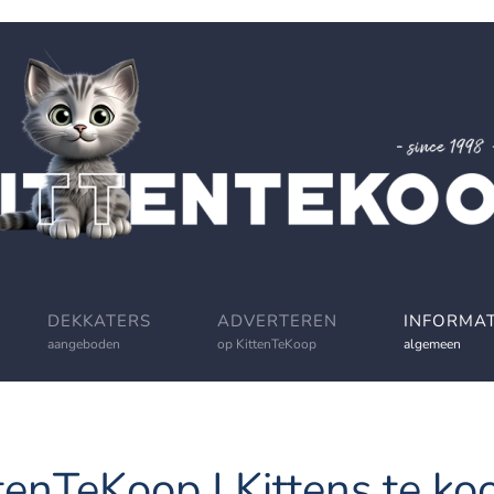
DEKKATERS
ADVERTEREN
INFORMAT
aangeboden
op KittenTeKoop
algemeen
tenTeKoop | Kittens te koo