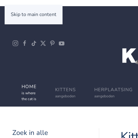
Skip to main content
HOME
KITTENS
HERPLAATSING
is where
aangeboden
aangeboden
the cat is
Zoek in alle
Kit