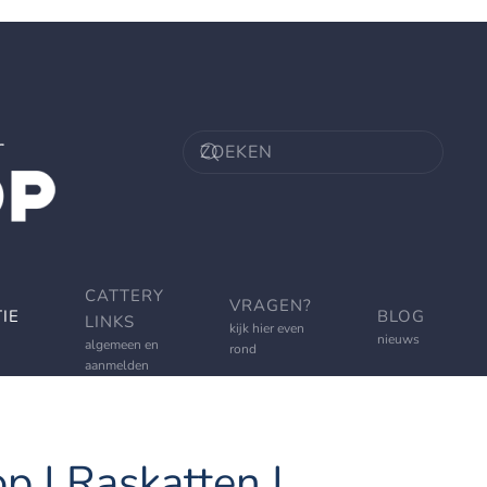
CATTERY
VRAGEN?
IE
BLOG
LINKS
kijk hier even
nieuws
algemeen en
rond
aanmelden
p | Raskatten |