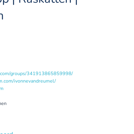
n
k.com/groups/341913865859998/
am.com/ivonnevandreumel/
om
nen