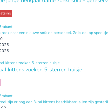
e jonge bengaal dame zoekt sofa - gereser
atsing
l
Brabant
 zoek naar een nieuwe sofa en personeel. Ze is dol op speeltje
00
2026
2026
al kittens zoeken 5-sterren huisje
l
Brabant
l zijn er nog een 3-tal kittens beschikbaar; allen zijn gester