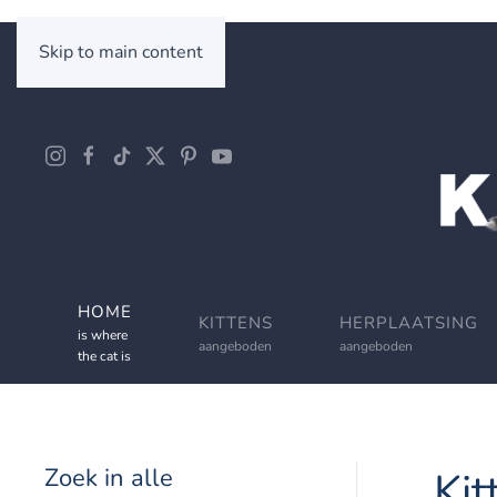
Skip to main content
HOME
KITTENS
HERPLAATSING
is where
aangeboden
aangeboden
the cat is
Zoek in alle
Kit