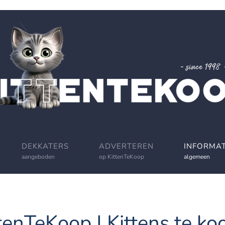
DEKKATERS
ADVERTEREN
INFORMAT
aangeboden
op KittenTeKoop
algemeen
tenTeKoop | Kittens te koo