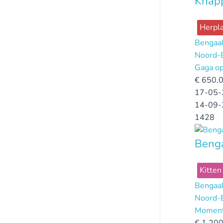
Knapp
Herpla
Bengaa
Noord-
Gaga op
€
650,
17-05-
14-09-
1428
Benga
Kitten
Bengaa
Noord-
Momentee