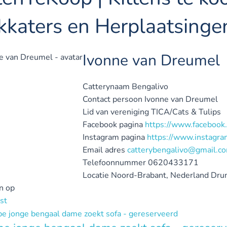
kkaters en Herplaatsinge
Ivonne van Dreumel
Catterynaam
Bengalivo
Contact persoon
Ivonne van Dreumel
Lid van vereniging
TICA/Cats & Tulips
Facebook pagina
https://www.faceboo
Instagram pagina
https://www.instagr
Email adres
catterybengalivo@gmail.c
Telefoonnummer
0620433171
Locatie
Noord-Brabant, Nederland
Dru
n op
st