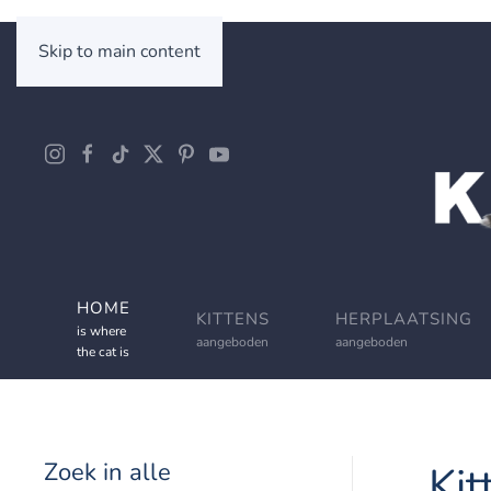
Skip to main content
HOME
KITTENS
HERPLAATSING
is where
aangeboden
aangeboden
the cat is
Zoek in alle
Kit