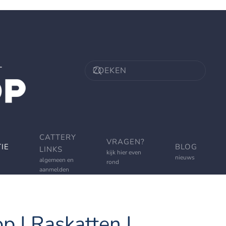
CATTERY
VRAGEN?
IE
BLOG
LINKS
kijk hier even
nieuws
algemeen en
rond
aanmelden
p | Raskatten |