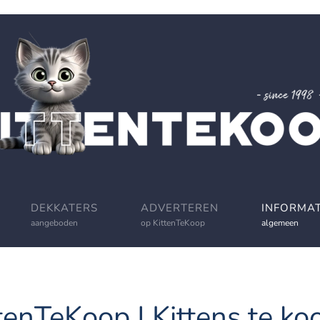
DEKKATERS
ADVERTEREN
INFORMAT
aangeboden
op KittenTeKoop
algemeen
tenTeKoop | Kittens te koo