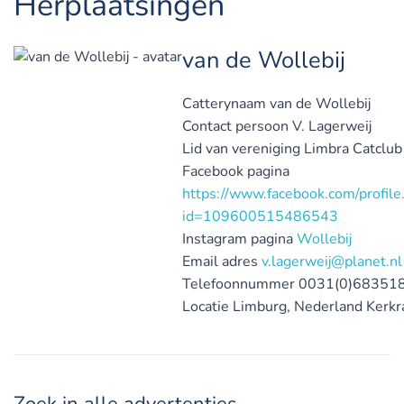
Herplaatsingen
van de Wollebij
Catterynaam
van de Wollebij
Contact persoon
V. Lagerweij
Lid van vereniging
Limbra Catclub
Facebook pagina
https://www.facebook.com/profile
id=109600515486543
Instagram pagina
Wollebij
Email adres
v.lagerweij@planet.nl
Telefoonnummer
0031(0)68351
Locatie
Limburg, Nederland
Kerkr