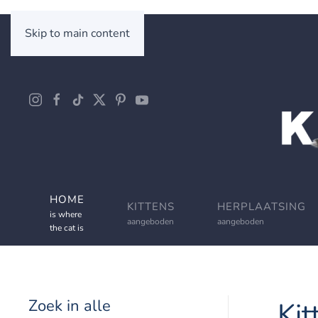
Skip to main content
HOME
KITTENS
HERPLAATSING
is where
aangeboden
aangeboden
the cat is
Zoek in alle
Kit