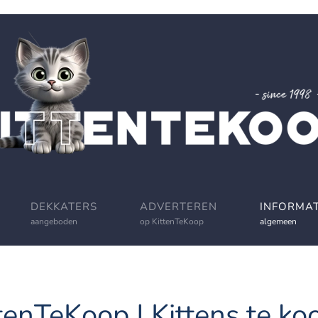
DEKKATERS
ADVERTEREN
INFORMAT
aangeboden
op KittenTeKoop
algemeen
tenTeKoop | Kittens te koo