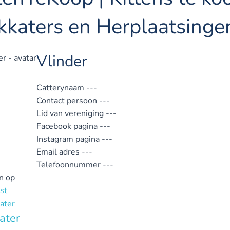
kkaters en Herplaatsinge
Vlinder
Catterynaam
---
Contact persoon
---
Lid van vereniging
---
Facebook pagina
---
Instagram pagina
---
Email adres
---
Telefoonnummer
---
n op
st
ater