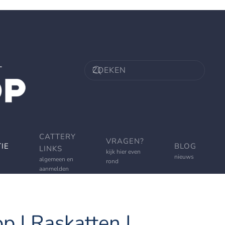
CATTERY
VRAGEN?
IE
BLOG
LINKS
kijk hier even
nieuws
algemeen en
rond
aanmelden
p | Raskatten |