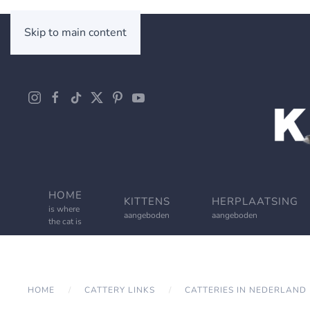
Skip to main content
HOME
KITTENS
HERPLAATSING
is where
aangeboden
aangeboden
the cat is
HOME
CATTERY LINKS
CATTERIES IN NEDERLAND