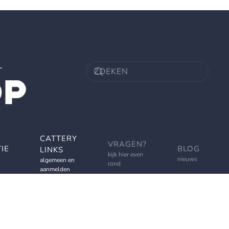
CATTERY
VRAGEN?
IE
BLOG
LINKS
kijk hier even
nieuws
algemeen en
rond
aanmelden