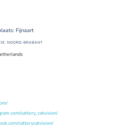
aats: Fijnaart
CIE: NOORD-BRABANT
etherlands
com/
gram.com/cattery_catvision/
ook.com/catterycatvision/