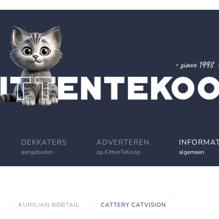
DEKKATERS
ADVERTEREN
INFORMAT
aangeboden
op KittenTeKoop
algemeen
KURILIAN BOBTAIL
CATTERY CATVISION