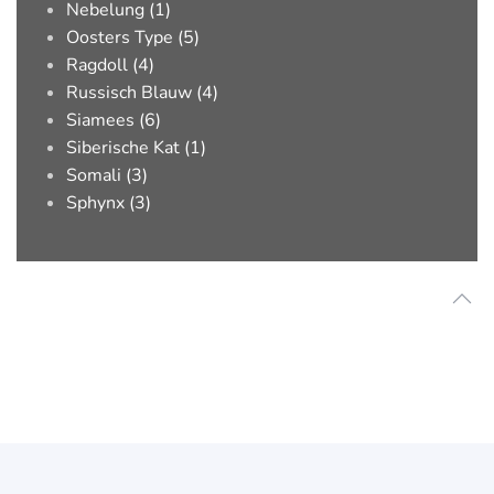
Nebelung (1)
Oosters Type (5)
Ragdoll (4)
Russisch Blauw (4)
Siamees (6)
Siberische Kat (1)
Somali (3)
Sphynx (3)