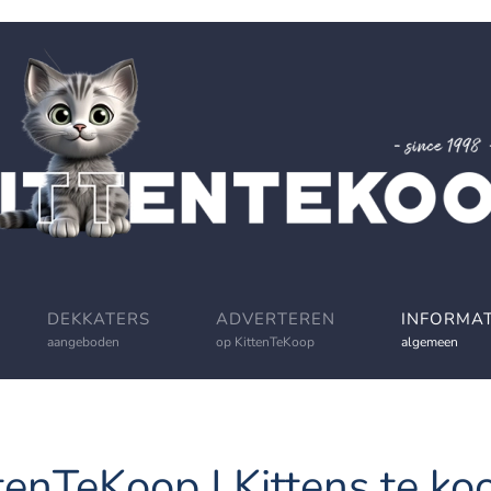
DEKKATERS
ADVERTEREN
INFORMAT
aangeboden
op KittenTeKoop
algemeen
tenTeKoop | Kittens te koo