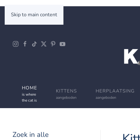
Skip to main content
HOME
KITTENS
HERPLAATSING
is where
aangeboden
aangeboden
the cat is
Zoek in alle
Kit