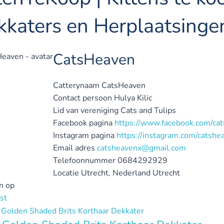
kkaters en Herplaatsinge
CatsHeaven
Catterynaam
CatsHeaven
Contact persoon
Hulya Kilic
Lid van vereniging
Cats and Tulips
Facebook pagina
https://www.facebook.com/ca
Instagram pagina
https://instagram.com/catshe
Email adres
catsheavenx@gmail.com
Telefoonnummer
0684292929
Locatie
Utrecht, Nederland
Utrecht
n op
st