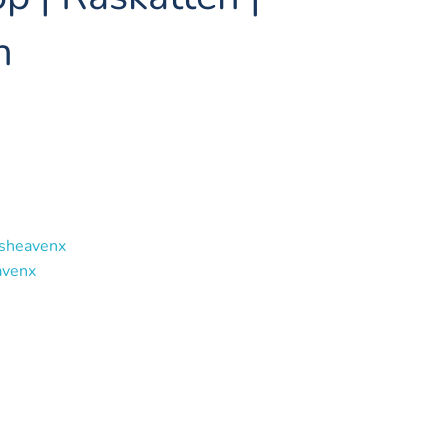
n
tsheavenx
avenx