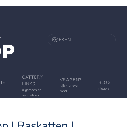
CATTERY
VRAGEN?
IE
BLOG
LINKS
kijk hier even
nieuws
algemeen en
rond
aanmelden
p | Raskatten |