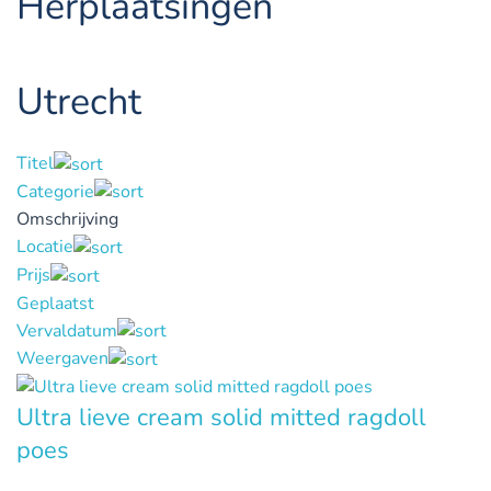
Herplaatsingen
Utrecht
Titel
Categorie
Omschrijving
Locatie
Prijs
Geplaatst
Vervaldatum
Weergaven
Ultra lieve cream solid mitted ragdoll
poes