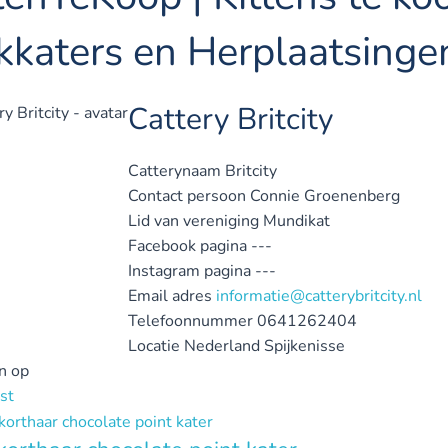
kkaters en Herplaatsinge
Cattery Britcity
Catterynaam
Britcity
Contact persoon
Connie Groenenberg
Lid van vereniging
Mundikat
Facebook pagina
---
Instagram pagina
---
Email adres
informatie@catterybritcity.nl
Telefoonnummer
0641262404
Locatie
Nederland
Spijkenisse
n op
st