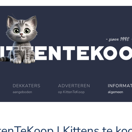
DEKKATERS
ADVERTEREN
INFORMAT
aangeboden
op KittenTeKoop
algemeen
tenTeKoop | Kittens te koo