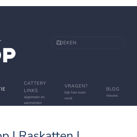
CATTERY
VRAGEN?
IE
BLOG
LINKS
kijk hier even
nieuws
algemeen en
rond
aanmelden
p | Raskatten |