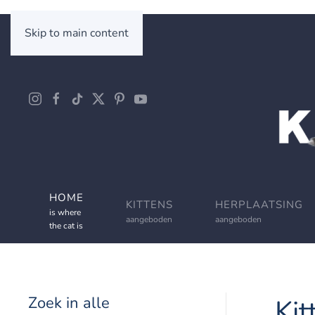
Skip to main content
HOME
KITTENS
HERPLAATSING
is where
aangeboden
aangeboden
the cat is
Zoek in alle
Kit