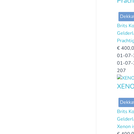
Prach
Dekka
Brits K
Gelderl
Prachti
€
400,
01-07-
01-07-
207
XENON
Dekka
Brits K
Gelderl
Xenon is