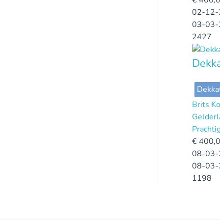
€
400,
02-12-
03-03-
2427
Dekk
Dekka
Brits K
Gelderl
Prachti
€
400,
08-03-
08-03-
1198