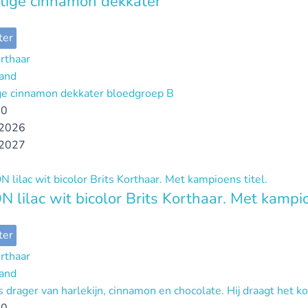
tige cinnamon dekkater
ter
orthaar
and
ge cinnamon dekkater bloedgroep B
00
2026
2027
 lilac wit bicolor Brits Korthaar. Met kampio
ter
orthaar
and
 drager van harlekijn, cinnamon en chocolate. Hij draagt het ko