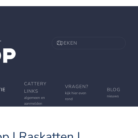
CATTERY
VRAGEN?
IE
BLOG
LINKS
kijk hier even
nieuws
algemeen en
rond
aanmelden
p | Raskatten |