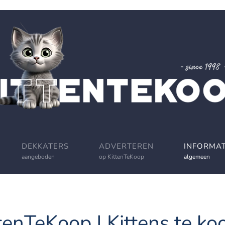
DEKKATERS
ADVERTEREN
INFORMAT
aangeboden
op KittenTeKoop
algemeen
tenTeKoop | Kittens te koo