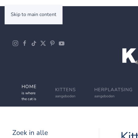
Skip to main content
HOME
KITTENS
HERPLAATSING
is where
aangeboden
aangeboden
the cat is
Zoek in alle
Kit