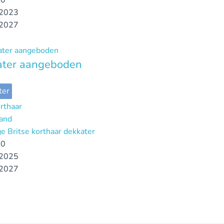
00
2023
2027
ater aangeboden
ter
orthaar
and
ge Britse korthaar dekkater
00
2025
2027