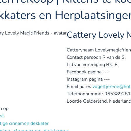
kkaters en Herplaatsinge
Cattery Lovely 
Catterynaam
Lovelymagicfrien
Contact persoon
R van de S.
Lid van vereniging
B.C.F.
Facebook pagina
---
Instagram pagina
---
Email adres
vogeltjerene@hot
Telefoonnummer
065389281
Locatie
Gelderland, Nederlan
n op
st