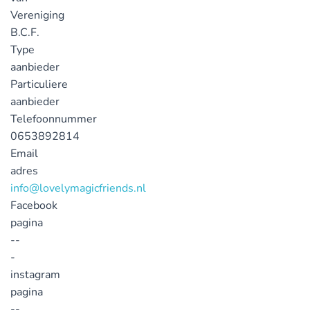
Vereniging
B.C.F.
Type
aanbieder
Particuliere
aanbieder
Telefoonnummer
0653892814
Email
adres
info@lovelymagicfriends.nl
Facebook
pagina
--
-
instagram
pagina
--