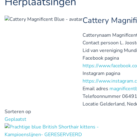
Herplaatsingen
Cattery Magnif
Catterynaam
Magnificen
Contact persoon
L. Joos
Lid van vereniging
Mundi
Facebook pagina
https://www.facebook.c
Instagram pagina
https://www.instagram.c
Email adres
magnificent
Telefoonnummer
0649
Locatie
Gelderland, Ned
Sorteren op
Geplaatst