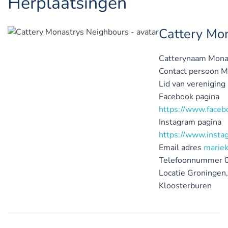
Herplaatsingen
Cattery Mo
Catterynaam
Mona
Contact persoon
M
Lid van vereniging
Facebook pagina
https://www.face
Instagram pagina
https://www.insta
Email adres
marie
Telefoonnummer
Locatie
Groningen
Kloosterburen