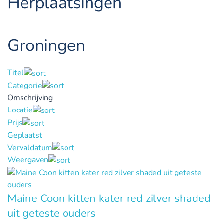
Herplaatsingen
Groningen
Titel
Categorie
Omschrijving
Locatie
Prijs
Geplaatst
Vervaldatum
Weergaven
Maine Coon kitten kater red zilver shaded
uit geteste ouders