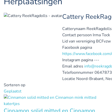
Herplaatsingen
Cattery ReekRag
Catterynaam
ReekRagdolls
Contact persoon
Irma Tock
Lid van vereniging
BCFvzw
Facebook pagina
https://www.facebook.com/c
Instagram pagina
---
Email adres
info@reekragdo
Telefoonnummer
0647873
Locatie
Noord-Brabant, Ne
Sorteren op
Geplaatst
Cinnamon solid mitted en Cinnamon