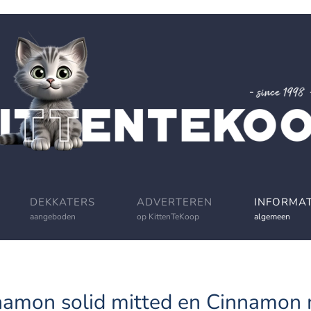
DEKKATERS
ADVERTEREN
INFORMAT
aangeboden
op KittenTeKoop
algemeen
namon solid mitted en Cinnamon m