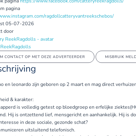
k pagina
https://www.facebook.com/catteryreekragdolls/
am pagina
/www.instagram.com/ragdollcatteryvantreekschebos/
st
05-07-2026
t door
 ReekRagdolls
M CONTACT OP MET DEZE ADVERTEERDER
MISBRUIK MEL
chrijving
no en leonardo zijn geboren op 2 maart en mag direct verhuizen
eid & karakter:
apperd is volledig getest op bloedgroep en erfelijke ziektes(HC
. Hij is ontzettend lief, mensgericht en aanhankelijk. Hij is do
interesse in deze sociale, gezonde schat?
municeren uitsluitend telefonisch.