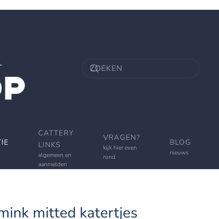
CATTERY
VRAGEN?
IE
BLOG
LINKS
kijk hier even
nieuws
algemeen en
rond
aanmelden
ink mitted katertjes