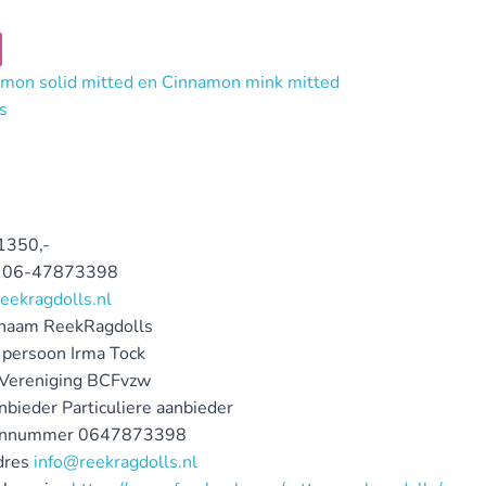
1350,-
06-47873398
reekragdolls.nl
ynaam
ReekRagdolls
 persoon
Irma Tock
 Vereniging
BCFvzw
nbieder
Particuliere aanbieder
onnummer
0647873398
dres
info@reekragdolls.nl