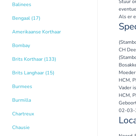
Stuur o
Balinees
eventue
Als er 
Bengaal
(17)
Spec
Amerikaanse Korthaar
(Stamb
Bombay
CH Dee
(Stamb
Brits Korthaar
(133)
Bosakke
Moeder 
Brits Langhaar
(15)
HCM, P
Burmees
Vader i
HCM, P
Burmilla
Geboor
02-03-
Chartreux
Loca
Chausie
Noord-B