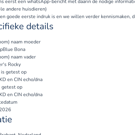
ns eerst een whatsApp-bericht met daarin de nodige informatie
le andere huisdieren)
een goede eerste indruk is en we willen verder kennismaken, d
ifieke details
oom) naam moeder
pBlue Bona
oom) naam vader
r's Rocky
is getest op
KD en CIN echo/dna
s getest op
KD en CIN echo/dna
tedatum
2026
tie
rabant, Nederland