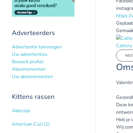
Faceboo
instagr
https:/
Geplaat
Gemaak
Adverteerders
Cattery
Advertentie toevoegen
Uw advertenties
NEE
Bewerk profiel
Oms
Abonnementen
Uw abonnementen
Valenti
Kittens rassen
Gezondh
Deze kn
Abessijn
ontwormd
Heb je 
American Curl
(1)
Wij com