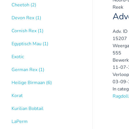
Cheetoh
(2)
Reek
Adve
Devon Rex
(1)
Cornish Rex
(1)
Adv. ID
15207
Egyptisch Mau
(1)
Weerga
555
Exotic
Bewerk
11-07-
German Rex
(1)
Verloop
03-09-
Heilige Birmaan
(6)
In cate
Korat
Ragdoll
Kurilian Bobtail
LaPerm