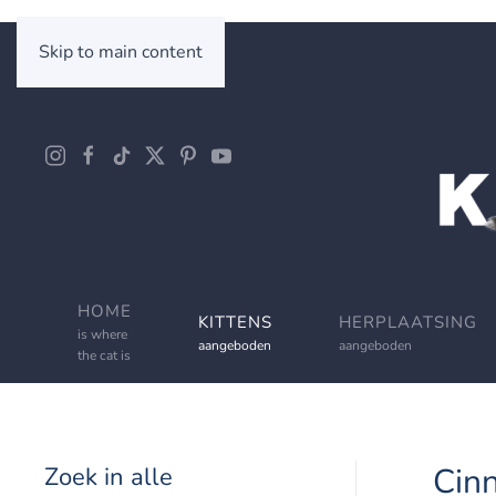
Skip to main content
HOME
KITTENS
HERPLAATSING
is where
aangeboden
aangeboden
the cat is
Cin
Zoek in alle