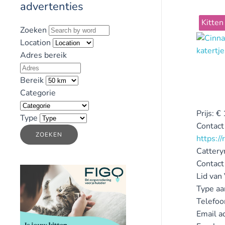
advertenties
Kitten
Zoeken
Location
Adres bereik
Bereik
Categorie
Prijs:
€
Type
Contact
ZOEKEN
https://
Catter
Contact
Lid van
Type aa
Telefo
Email a