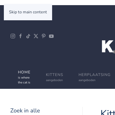
Skip to main content
HOME
KITTENS
HERPLAATSING
is where
aangeboden
aangeboden
the cat is
Zoek in alle
Kit