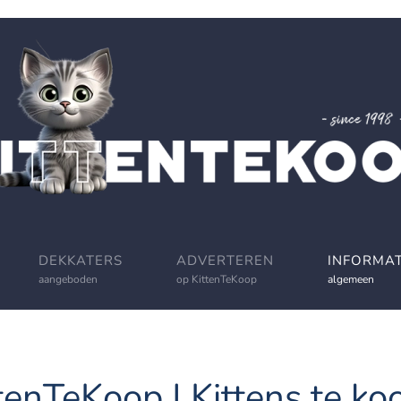
DEKKATERS
ADVERTEREN
INFORMAT
aangeboden
op KittenTeKoop
algemeen
tenTeKoop | Kittens te koo