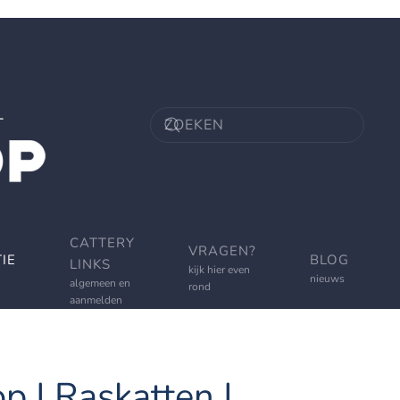
CATTERY
VRAGEN?
IE
BLOG
LINKS
kijk hier even
nieuws
algemeen en
rond
aanmelden
p | Raskatten |