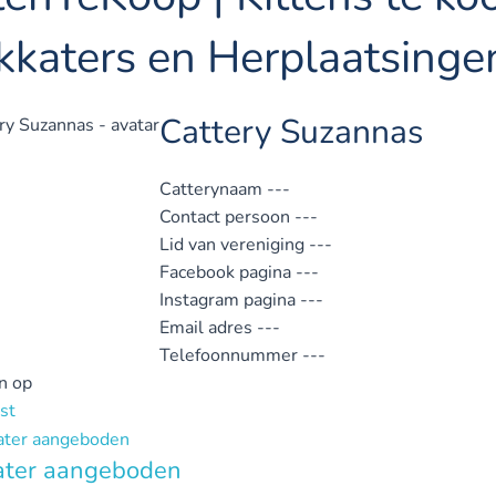
kkaters en Herplaatsinge
Cattery Suzannas
Catterynaam
---
Contact persoon
---
Lid van vereniging
---
Facebook pagina
---
Instagram pagina
---
Email adres
---
Telefoonnummer
---
n op
st
ater aangeboden